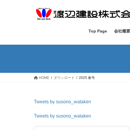
コ
ナ
ン
ビ
テ
ゲ
ン
ー
ツ
シ
Top Page
会社概
へ
ョ
ス
ン
キ
に
ッ
移
プ
動
HOME
ダウンロード
2025 春号
Tweets by susono_wataken
Tweets by susono_wataken