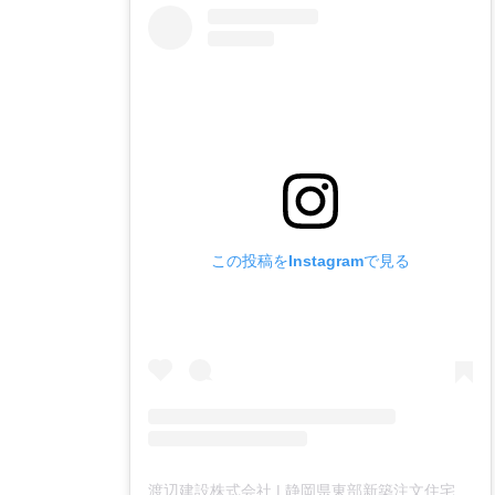
この投稿をInstagramで見る
渡辺建設株式会社 | 静岡県東部新築注文住宅(@watanabekensetsu_housing_)がシェアした投稿